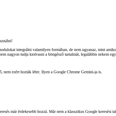
sználni!
dulokat integrálni valamilyen formában, de nem ugyanaz, mint amikor 
nem nagyon tudja kiolvasni a böngésző tartalmát, legalábbis nekem egysz
ő, nem ezért hozták létre. Ilyen a Google Chrome Gemini-ja is.
eresés már érdekesebb hozzá. Már nem a klasszikus Google keresési tal