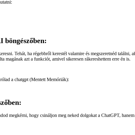
utatni:
I böngészőben:
ni. Tehát, ha régebbről kerestél valamire és megszeretnéd találni, ak
ta magának azt a funkciót, amivel sikeresen rákereshettem erre én is.
 rólad a chatgpt (Mentett Memóriák):
szőben:
udod megkérni, hogy csináljon meg neked dolgokat a ChatGPT, hanem 