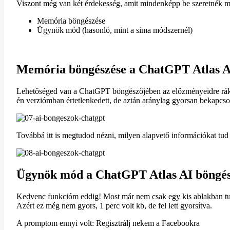
Viszont még van két érdekesség, amit mindenképp be szeretnék m
Memória böngészése
Ügynök mód (hasonló, mint a sima módszernél)
Memória böngészése a ChatGPT Atlas A
Lehetőséged van a ChatGPT böngészőjében az előzményeidre rákeres
én verziómban értetlenkedett, de aztán aránylag gyorsan bekapcsol
Továbbá itt is megtudod nézni, milyen alapvető információkat tud
Ügynök mód a ChatGPT Atlas AI böngé
Kedvenc funkcióm eddig! Most már nem csak egy kis ablakban t
Azért ez még nem gyors, 1 perc volt kb, de fel lett gyorsítva.
A promptom ennyi volt: Regisztrálj nekem a Facebookra