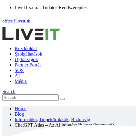
LiveIT s.r.o. - Tudatos Rendszerépítés
office@liveit.sk
Kezdőoldal
Szolgáltatások
Újdonságok
Partner Portál
SOS
AI
Média
Search
Home
Blog
Informatika
,
Tippek/trükkök
,
Biztonság
ChatGPT Atlas – Az AI böngészők kora (bemutató)