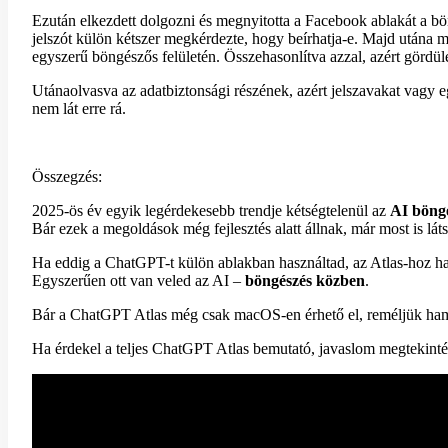
Ezután elkezdett dolgozni és megnyitotta a Facebook ablakát a bö
jelszót külön kétszer megkérdezte, hogy beírhatja-e. Majd utána 
egyszerű böngészős felületén. Összehasonlítva azzal, azért gördü
Utánaolvasva az adatbiztonsági részének, azért jelszavakat vagy eg
nem lát erre rá.
Összegzés:
2025-ös év egyik legérdekesebb trendje kétségtelenül az
AI böng
Bár ezek a megoldások még fejlesztés alatt állnak, már most is lát
Ha eddig a ChatGPT-t külön ablakban használtad, az Atlas-hoz h
Egyszerűen ott van veled az AI –
böngészés közben
.
Bár a ChatGPT Atlas még csak macOS-en érhető el, reméljük hama
Ha érdekel a teljes ChatGPT Atlas bemutató, javaslom megtekintés