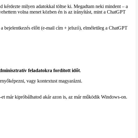
d kérdezte milyen adatokkal töltse ki. Megadtam neki mindent – a
 vehettem volna menet közben én is az irányítást, mint a ChatGPT
a bejelentkezés előtt (e-mail cím + jelszó), elméletileg a ChatGPT
dminisztratív feladatokra fordított időt
.
ernyőképezni, vagy kontextust magyarázni.
-et már kipróbálhatod akár azon is, az már működik Windows-on.