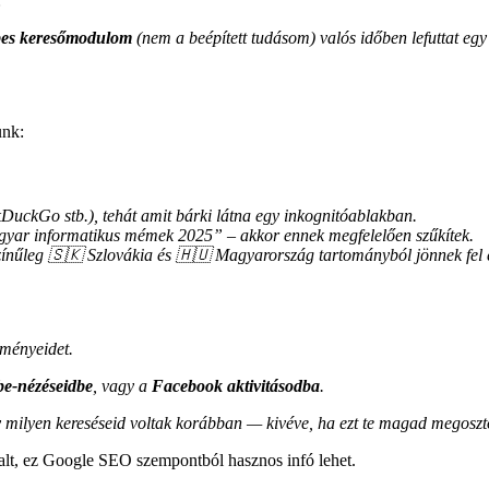
:
es keresőmodulom
(nem a beépített tudásom) valós időben lefuttat eg
unk:
DuckGo stb.), tehát amit bárki látna egy inkognitóablakban.
agyar informatikus mémek 2025” – akkor ennek megfelelően szűkítek.
zínűleg
🇸🇰
Szlovákia és
🇭🇺
Magyarország tartományból jönnek fel e
ményeidet.
e-nézéseidbe
, vagy a
Facebook aktivitásodba
.
milyen kereséseid voltak korábban — kivéve, ha ezt te magad megoszt
dalt, ez Google SEO szempontból hasznos infó lehet.