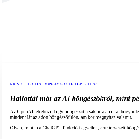
ChatGPT Atlas – Az AI b
KRISTOF TOTH
AI BÖNGÉSZŐ
,
CHATGPT ATLAS
Hallottál már az
AI böngészőkről
, mint p
Az OpenAI létrehozott egy böngészőt, csak arra a célra, hogy int
mindent lát az adott böngészőfülön, amikor megnyitsz valamit.
Olyan, mintha a ChatGPT funkcióit egyetlen, erre tervezett böng