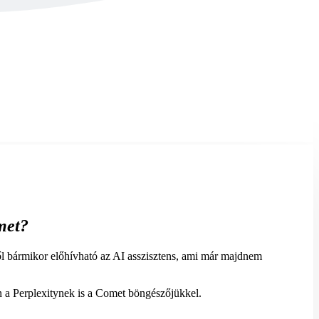
met?
ből bármikor előhívható az AI asszisztens, ami már majdnem
n a Perplexitynek is a Comet böngészőjükkel.