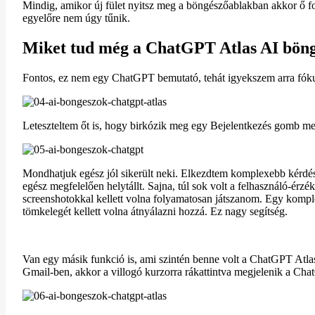
Mindig, amikor új fület nyitsz meg a böngészőablakban akkor ő f
egyelőre nem úgy tűnik.
Miket tud még a ChatGPT Atlas AI bön
Fontos, ez nem egy ChatGPT bemutató, tehát igyekszem arra fókus
Leteszteltem őt is, hogy birkózik meg egy Bejelentkezés gomb meg
Mondhatjuk egész jól sikerült neki. Elkezdtem komplexebb kérdések
egész megfelelően helytállt. Sajna, túl sok volt a felhasználó-é
screenshotokkal kellett volna folyamatosan játszanom. Egy komplex
tömkelegét kellett volna átnyálazni hozzá. Ez nagy segítség.
Van egy másik funkció is, ami szintén benne volt a ChatGPT Atla
Gmail-ben, akkor a villogó kurzorra rákattintva megjelenik a Cha