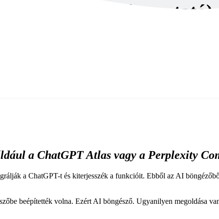
öngészők kora (bemutató)
éldául a
ChatGPT Atlas
vagy a
Perplexity
Co
egrálják a ChatGPT-t és kiterjesszék a funkcióit. Ebből az AI böngéző
észőbe beépítették volna. Ezért AI böngésző. Ugyanilyen megoldása va