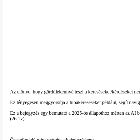
Az előnye, hogy gördülékennyé teszi a kereséseket/kérdéseket ne
Ez lényegesen meggyorsítja a hibakereséseket például, segít navig
Ez a bejegyzés egy bemutató a 2025-ös állapothoz mérten az AI b
(26.1v).
Összefoglaló mire számíts a bejegyzésben: