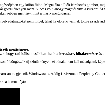
ngészőjében egy külön fülön. Megtalálta a Fiók létrehozás gombot, maj
már gördülékenyen ment. Vicces volt, ahogy magától vitte a kurzort. Át
lékenyebben ment így, mint a másik megoldással.
yéb adatmezőket nem figyel, tehát ha előre ki vannak töltve az adataid 
észők megjelenése
.
szik, hogy
radikálisan csökkenthetik a keresésre, hibakeresésre és a
asonló böngészők új szintű kényelmet adnak: nem kell másolgatni, kép
rosan megjelenik Windowsra is. Addig is viszont, a Perplexity Comet
re a bemutatóját: