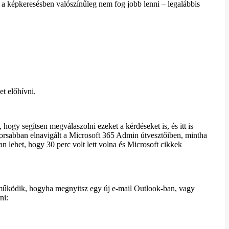
a képkeresésben valószínűleg nem fog jobb lenni – legalábbis
t előhívni.
ogy segítsen megválaszolni ezeket a kérdéseket is, és itt is
yorsabban elnavigált a Microsoft 365 Admin útvesztőiben, mintha
n lehet, hogy 30 perc volt lett volna és Microsoft cikkek
 működik, hogyha megnyitsz egy új e-mail Outlook-ban, vagy
ni: