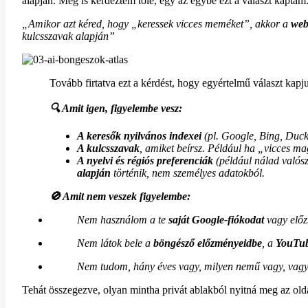
alapján. Meg is kérdeztem tőle, egy az egybe ezt a választ kaptam
„Amikor azt kéred, hogy „keressek vicces meméket”, akkor a
web
kulcsszavak alapján”
Tovább firtatva ezt a kérdést, hogy egyértelmű választ kapj
🔍
Amit igen, figyelembe vesz:
A keresők nyilvános indexei
(pl. Google, Bing, Duck
A kulcsszavak
, amiket beírsz. Például ha „vicces m
A nyelvi és régiós preferenciák
(például nálad valós
alapján
történik, nem személyes adatokból.
🚫
Amit nem veszek figyelembe:
Nem használom a te
saját Google-fiókodat
vagy előz
Nem látok bele a
böngésző előzményeidbe
, a
YouTub
Nem tudom, hány éves vagy, milyen nemű vagy, vagy 
Tehát összegezve, olyan mintha privát ablakból nyitná meg az ol