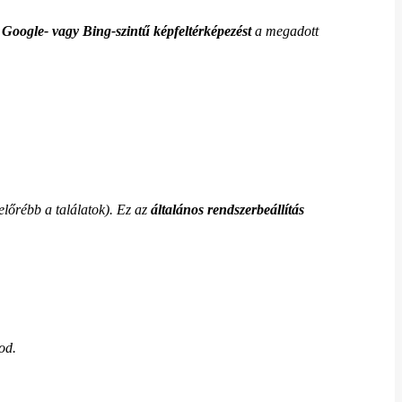
y
Google- vagy Bing-szintű képfeltérképezést
a megadott
lőrébb a találatok). Ez az
általános rendszerbeállítás
od.