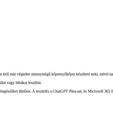
m kell már végtelen mennyiségű képernyőképet készíteni neki, mivel na
álni vagy hibákat leszűrni.
öngészőket illetően. A tesztelés a ChatGPT Plus-sal, és Microsoft 365