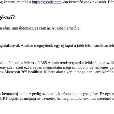
og keresni, mintha a
https://google.com
-on keresnéd csak okosabb. Bár 
gésző?
zálni, ami újdonság és csak az Atlasban érhető el.
találásával. Amikor megnyitunk egy új lapot a jobb felső sarokban lehe
et feltenni a Microsoft 365 Admin rendszergazdai felületén keresztül, h
rzékeny adat, ezért ezt a végén megmutatni mégsem tudom, de lényeges g
 Microsoft 365 beállítást 10 perc alatt sikerült megoldani, ami korábba
s bemutatójában, ez pedig az e-mailek írásának a megsegítése. Ez úgy
tGPT logója és megírja az üzenetet, ha megmondod neki mit szeretnél ír