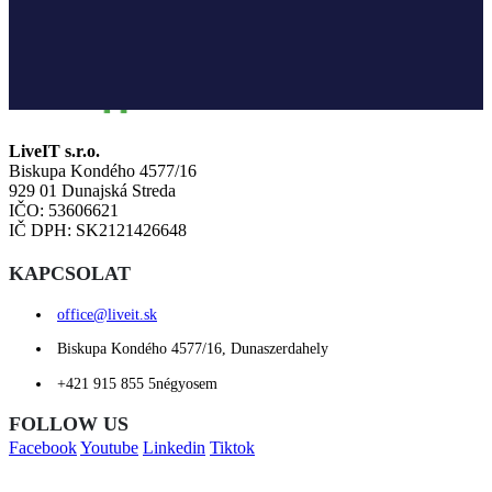
CÉGINFORMÁCIÓ
LiveIT s.r.o.
Biskupa Kondého 4577/16
929 01 Dunajská Streda
IČO: 53606621
IČ DPH: SK2121426648
KAPCSOLAT
office@liveit.sk
Biskupa Kondého 4577/16, Dunaszerdahely
+421 915 855 5négyosem
FOLLOW US
Facebook
Youtube
Linkedin
Tiktok