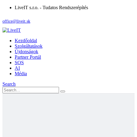
LiveIT s.r.o. - Tudatos Rendszerépítés
office@liveit.sk
Kezdőoldal
Szolgáltatások
Újdonságok
Partner Portál
SOS
AI
Média
Search