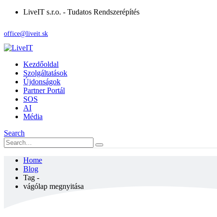
LiveIT s.r.o. - Tudatos Rendszerépítés
office@liveit.sk
Kezdőoldal
Szolgáltatások
Újdonságok
Partner Portál
SOS
AI
Média
Search
Home
Blog
Tag -
vágólap megnyitása
vágólap megnyitása