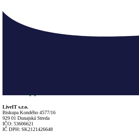
CÉGINFORMÁCIÓ
LiveIT s.r.o.
Biskupa Kondého 4577/16
929 01 Dunajská Streda
IČO: 53606621
IČ DPH: SK2121426648