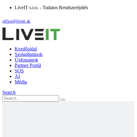
LiveIT s.r.o. - Tudatos Rendszerépítés
office@liveit.sk
Kezdőoldal
Szolgáltatások
Újdonságok
Partner Portál
SOS
AI
Média
Search