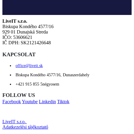
LiveIT s.r.o.
Biskupa Kondého 4577/16
929 01 Dunajská Streda
IČO: 53606621
IČ DPH: SK2121426648
KAPCSOLAT
office@liveit.sk
Biskupa Kondého 4577/16, Dunaszerdahely
+421 915 855 5négyosem
FOLLOW US
Facebook
Youtube
Linkedin
Tiktok
LiveIT s.r.o.
© Copyright 2025. Minden jog fenntartva. |
Adatkezelési tájékoztató